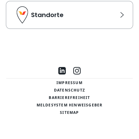
Standorte
Standorte
Link Karte für Standorte. Navigiert zu einer neuen Sei
Besuche uns auf LinkedIn
Besuche uns auf Instag
IMPRESSUM
DATENSCHUTZ
BARRIEREFREIHEIT
MELDESYSTEM HINWEISGEBER
SITEMAP