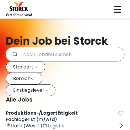
Dein Job bei Storck
Suchen Sie nach Jobs und verwenden Sie die Filter unten
Job-Filter
Verwenden Sie diese Filter, um Jobs nach Standort, Bereich
Standort
Bereich
Einstiegslevel
Alle Jobs
Produktions-/Lagertätigkeit
Fachlagerist (m/w/d)
Halle (Westf.)
Logistik