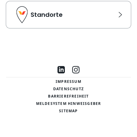
Standorte
Standorte
Link Karte für Standorte. Navigiert zu einer neuen Sei
Besuche uns auf LinkedIn
Besuche uns auf Instag
IMPRESSUM
DATENSCHUTZ
BARRIEREFREIHEIT
MELDESYSTEM HINWEISGEBER
SITEMAP