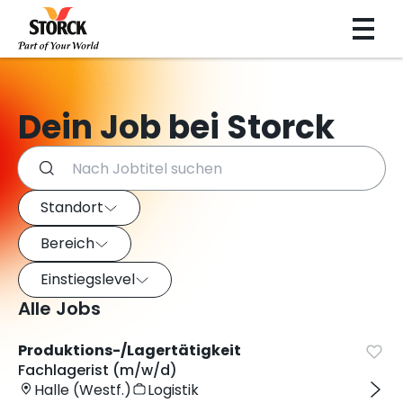
Dein Job bei Storck
Suchen Sie nach Jobs und verwenden Sie die Filter unten
Job-Filter
Verwenden Sie diese Filter, um Jobs nach Standort, Bereich
Standort
Bereich
Einstiegslevel
Alle Jobs
Produktions-/Lagertätigkeit
Fachlagerist (m/w/d)
Halle (Westf.)
Logistik