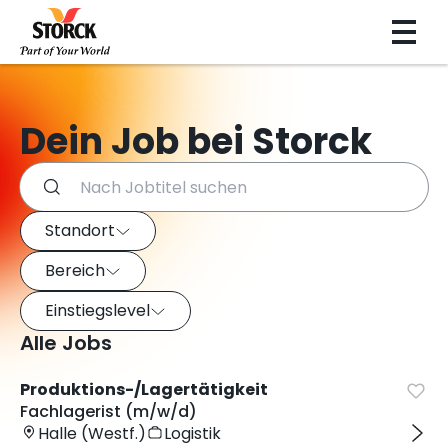
Dein Job bei Storck
Suchen Sie nach Jobs und verwenden Sie die Filter unten
Job-Filter
Verwenden Sie diese Filter, um Jobs nach Standort, Bereich
Standort
Bereich
Einstiegslevel
Alle Jobs
Produktions-/Lagertätigkeit
Fachlagerist (m/w/d)
Halle (Westf.)
Logistik