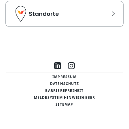
Standorte
Standorte
Link Karte für Standorte. Navigiert zu einer neuen Sei
Besuche uns auf LinkedIn
Besuche uns auf Instag
IMPRESSUM
DATENSCHUTZ
BARRIEREFREIHEIT
MELDESYSTEM HINWEISGEBER
SITEMAP