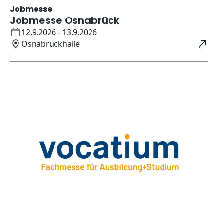
Jobmesse
Jobmesse Osnabrück
Datum:
12.9.2026 - 13.9.2026
Ort:
Osnabrückhalle
Öffnet in neuem Fenster