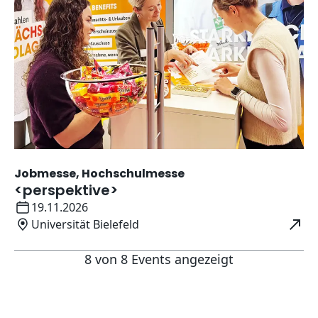
Jobmesse, Hochschulmesse
<perspektive>
Datum:
19.11.2026
Ort:
Universität Bielefeld
Öffnet in neuem Fenster
8 von 8 Events angezeigt