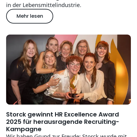
in der Lebensmittelindustrie.
Mehr lesen
über Storck erneut unter den TOP 3 Arbeitg
Storck gewinnt HR Excellence Award
2025-12-31T14:35:00+01:00
2025 für herausragende Recruiting-
Kampagne
Wir haben Grund zur Freude: Storck wurde mit