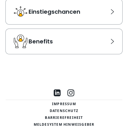
Einstiegschancen
Einstiegschancen
Link Karte für Einstiegschancen. Navigiert zu einer ne
Benefits
Benefits
Link Karte für Benefits. Navigiert zu einer neuen Seite
Besuche uns auf LinkedIn
Besuche uns auf Instag
IMPRESSUM
DATENSCHUTZ
BARRIEREFREIHEIT
MELDESYSTEM HINWEISGEBER