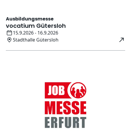
Ausbildungsmesse
vocatium Gütersloh
Datum:
15.9.2026 - 16.9.2026
Ort:
Stadthalle Gütersloh
Öffnet in neuem Fenster