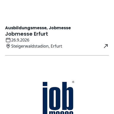
Ausbildungsmesse, Jobmesse
Jobmesse Erfurt
Datum:
26.9.2026
Ort:
Steigerwaldstadion, Erfurt
Öffnet in neuem Fenster