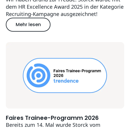
dem HR Excellence Award 2025 in der Kategorie
Recruiting-Kampagne ausgezeichnet!
Mehr lesen
über Storck gewinnt HR Excellence Award 
Faires Trainee-Programm 2026
2025-12-04T11:40:00+01:00
Bereits zum 14. Mal wurde Storck vom