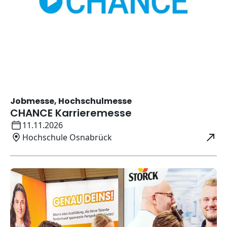
Jobmesse, Hochschulmesse
CHANCE Karrieremesse
Datum:
11.11.2026
Ort:
Hochschule Osnabrück
Öffnet in neuem Fenster