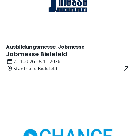
Ausbildungsmesse, Jobmesse
Jobmesse Bielefeld
Datum:
7.11.2026 - 8.11.2026
Ort:
Stadthalle Bielefeld
Öffnet in neuem Fenster