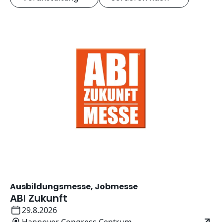
Ausbildungsmesse, Jobmesse
ABI Zukunft
Datum:
29.8.2026
Ort: