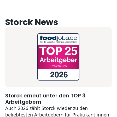
Storck News
Storck erneut unter den TOP 3
2026-07-20T00:00:00+02:00
Arbeitgebern
Auch 2026 zählt Storck wieder zu den
beliebtesten Arbeitgebern für Praktikant:innen