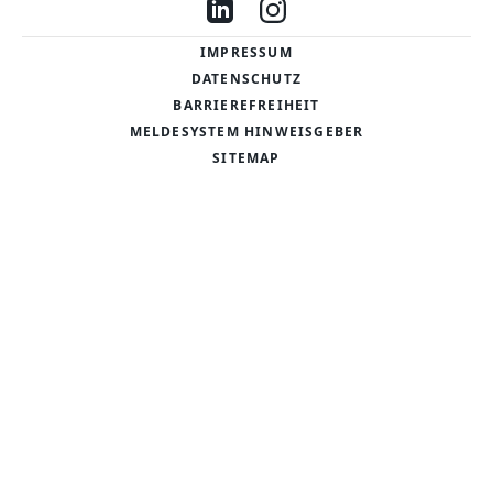
Besuche uns auf LinkedIn
Besuche uns auf Instag
IMPRESSUM
DATENSCHUTZ
BARRIEREFREIHEIT
MELDESYSTEM HINWEISGEBER
SITEMAP