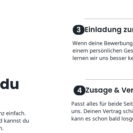
Einladung z
3
Wenn deine Bewerbung ü
einem persönlichen Gesp
lernen wir uns besser k
 du
Zusage & Ver
4
Passt alles für beide S
uns. Deinen Vertrag schi
z einfach.
kann es schon bald losg
d kannst du
n.