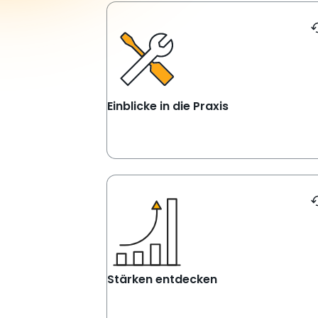
This is a flip card. Activated by pressing
Du interessierst dich für Techn
oder Kaufmännisches? Be
bekommst du Einblicke in: Te
Produktion, IT, kaufmän
Abteilungen – und in Ohrdruf zusä
auch in die Log
Einblicke in die 
Einblicke in die Praxis
This is a flip card. Activated by pressing
Nutze dein Praktiku
herauszufinden, wo deine T
liegen. Bei uns kannst d
ausprobi
Stärken entd
Stärken entdecken