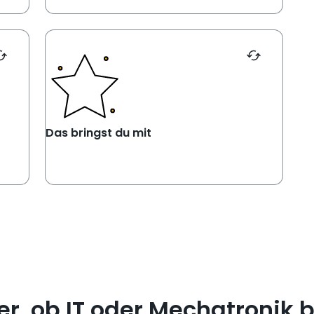
 enter or spacebar, or alt + enter/ alt + space bar.
dauert
This is a flip card. Activated by pressing enter or sp
Was zählt, ist dein Interesse und deine
ischen
Lernbereitschaft. Wenn du offen und
 – als
zuverlässig bist und Lust hast, im Team
in den
mitzuarbeiten, bist du bei uns genau
erien.
richtig.
eht's
Das bringst du mit
Das bringst du mit
r, ob IT oder Mechatronik b