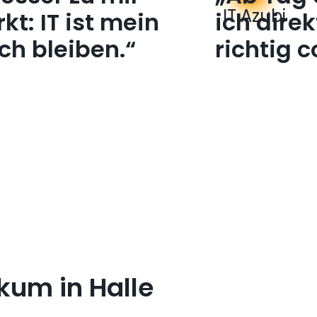
IT Azubi
t: IT ist mein
ich dire
ch bleiben.“
richtig 
kum in Halle