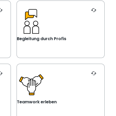
 enter or spacebar, or alt + enter/ alt + space bar.
ik, IT
This is a flip card. Activated by pressing enter or sp
Ausbilder:innen und Azubis stehen dir
i uns
jederzeit zur Seite. Sie zeigen dir,
chnik,
worauf es ankommt, und unterstützen
nische
dich dabei, Neues auszuprobieren.
Begleitung durch Profis
tzlich
istik.
Praxis
Begleitung durch Profis
 enter or spacebar, or alt + enter/ alt + space bar.
m, um
This is a flip card. Activated by pressing enter or sp
Von Anfang an bist du Teil des Teams.
alente
Gemeinsam anpacken, voneinander
u dich
lernen und Erfolge feiern – so
eren.
funktioniert das Miteinander bei
ecken
Storck.
Teamwork erleben
Teamwork erleben