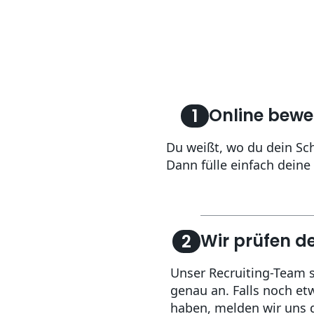
Online bew
1
Du weißt, wo du dein Sch
Dann fülle einfach dein
Wir prüfen d
2
Unser Recruiting-Team 
genau an. Falls noch et
haben, melden wir uns di