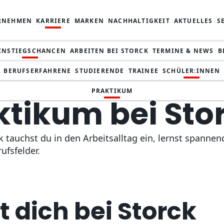
RNEHMEN
KARRIERE
MARKEN
NACHHALTIGKEIT
AKTUELLES
S
INSTIEGSCHANCEN
ARBEITEN BEI STORCK
TERMINE & NEWS
B
BERUFSERFAHRENE
STUDIERENDE
TRAINEE
SCHÜLER:INNEN
PRAKTIKUM
ktikum bei Sto
k tauchst du in den Arbeitsalltag ein, lernst span
ufsfelder.
 dich bei Storck