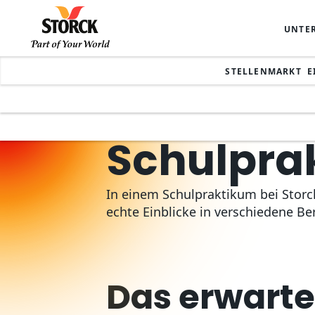
UNTE
STELLENMARKT
E
Karriere
Schulpra
In einem Schulpraktikum bei Storc
echte Einblicke in verschiedene Ber
Das erwartet