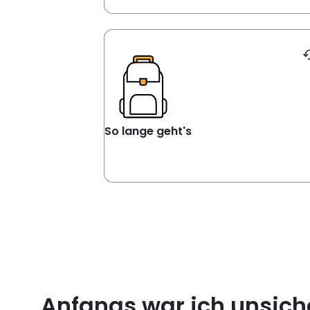
This is a flip card. Activated by pressing
Je nach Schule oder Wunsch 
dein Praktikum bei Storck zw
einer bis vier Wochen
Pflichtpraktikum oder freiwillig 
F
So lange g
So lange geht's
„Anfangs war ich unsiche