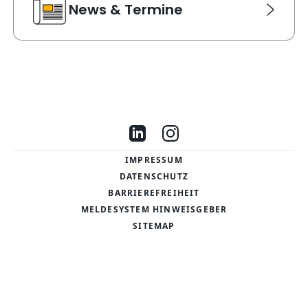
News & Termine
Link Karte für News & Termine. Navigiert zu einer neu
Besuche uns auf LinkedIn
Besuche uns auf Instag
IMPRESSUM
DATENSCHUTZ
BARRIEREFREIHEIT
MELDESYSTEM HINWEISGEBER
SITEMAP