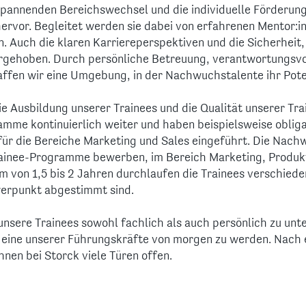
pannenden Bereichswechsel und die individuelle Förderung
rvor. Begleitet werden sie dabei von erfahrenen Mentor:in
n. Auch die klaren Karriereperspektiven und die Sicherhei
orgehoben. Durch persönliche Betreuung, verantwortungsv
fen wir eine Umgebung, in der Nachwuchstalente ihr Potenz
ie Ausbildung unserer Trainees und die Qualität unserer T
amme kontinuierlich weiter und haben beispielsweise oblig
ür die Bereiche Marketing und Sales eingeführt. Die Nach
rainee-Programme bewerben, im Bereich Marketing, Produkt
um von 1,5 bis 2 Jahren durchlaufen die Trainees verschie
erpunkt abgestimmt sind.
unsere Trainees sowohl fachlich als auch persönlich zu unt
 eine unserer Führungskräfte von morgen zu werden. Nach
nen bei Storck viele Türen offen.