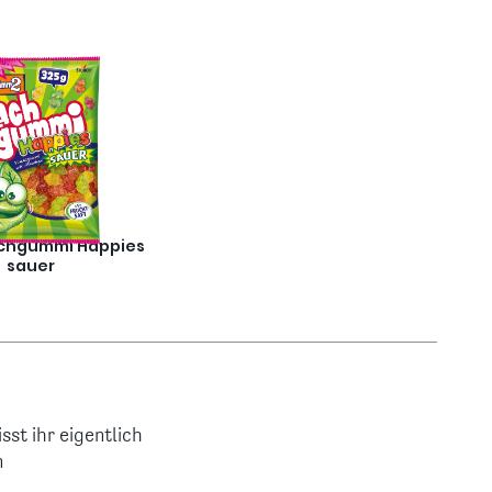
chgummi Happies
sauer
sst ihr eigentlich
n