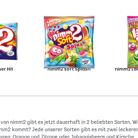
r Hit
nimm2 soft Splash
nimm2 La
on nimm2 gibt es jetzt dauerhaft in 2 beliebten Sorten. Wi
mm2 kommt? Jede unserer Sorten gibt es mit zwei leckere
gen: Orange und Zitrone oder Johannisbeere und Kirsche.