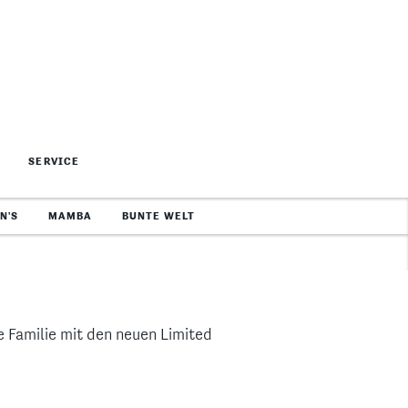
 Edition
neue nimm2
oft Splash.
Sommer Hit
-Knaller von
Der nimm2 Sommer Hit ist da
mit fruchtig-
–fruchtig-sommerlicher
Bonbon-Genuss in den Sorten
richtungen, nur
Wassermelone und Mango.
t.
Nur für kurze Zeit!
e Familie mit den neuen Limited