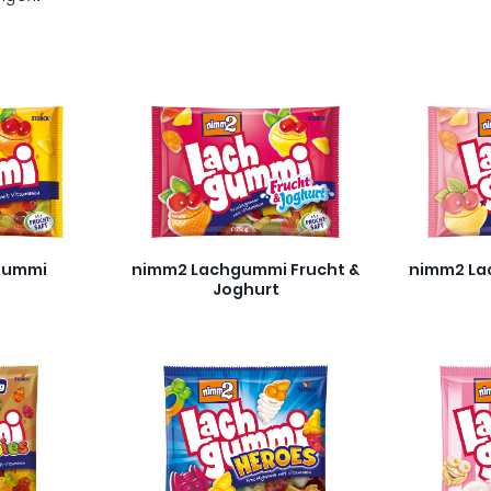
gummi
nimm2 Lachgummi Frucht &
nimm2 La
Joghurt