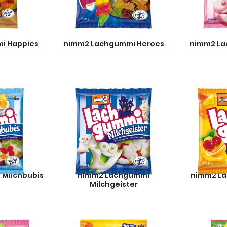
i Happies
nimm2 Lachgummi Heroes
nimm2 La
Milchbubis
nimm2 Lachgummi
nimm2 La
Milchgeister