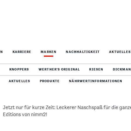
Limited
nimm2 s
ite
Der Sommer
nimm2 Shop
ber
nimm2 soft 
len
spritzigen
Ab sofort alle Produkte von
Geschmacks
nimm2 online bestellen!
für kurze Zei
nimm2 Limited Editions
Jetzt nur für kurze Zeit: Leckerer Naschspaß für die ganz
Editions von nimm2!