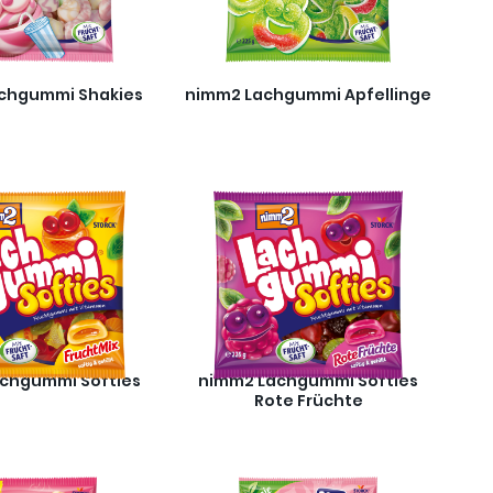
chgummi Shakies
nimm2 Lachgummi Apfellinge
chgummi Softies
nimm2 Lachgummi Softies
Rote Früchte