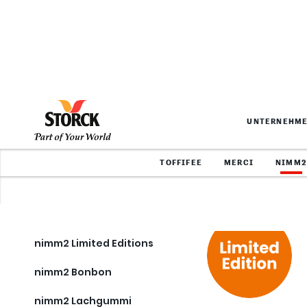
nimm2 Webse
Erfahre jetzt mehr ü
nimm2 auf der aktuel
Webseite.
Produkte
nimm2 Limited Editions
nimm2 Bonbon
nimm2 Lachgummi