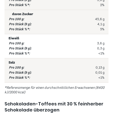
5,9 g
2%
davon Zucker
45,6 g
4,1 g
5%
Eiweiß
3,6 g
0,3 g
<1%
Salz
0,13 g
0,01 g
<1%
*Referenzmenge für einen durchschnittlichen Erwachsenen (8400
kJ/2000 kcal)
Schokoladen-Toffees mit 30 % feinherber
Schokolade überzogen