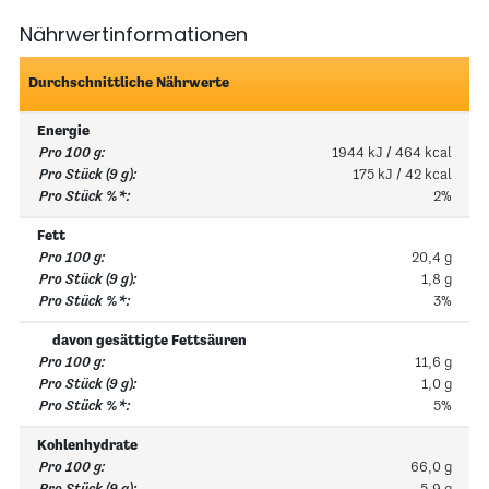
Nährwertinformationen
Durchschnittliche Nährwerte
Energie
1944 kJ / 464 kcal
175 kJ / 42 kcal
2%
Fett
20,4 g
1,8 g
3%
davon gesättigte Fettsäuren
11,6 g
1,0 g
5%
Kohlenhydrate
66,0 g