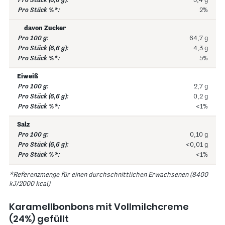
5,4 g
2%
davon Zucker
64,7 g
4,3 g
5%
Eiweiß
2,7 g
0,2 g
<1%
Salz
0,10 g
<0,01 g
<1%
*Referenzmenge für einen durchschnittlichen Erwachsenen (8400
kJ/2000 kcal)
Karamellbonbons mit Vollmilchcreme
(24%) gefüllt