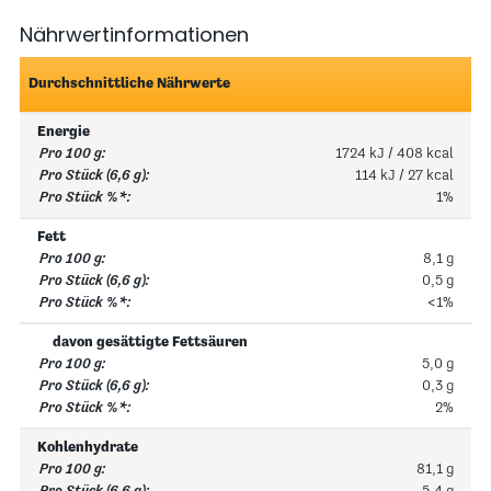
Nährwertinformationen
Durchschnittliche Nährwerte
Energie
1724 kJ / 408 kcal
114 kJ / 27 kcal
1%
Fett
8,1 g
0,5 g
<1%
davon gesättigte Fettsäuren
5,0 g
0,3 g
2%
Kohlenhydrate
81,1 g