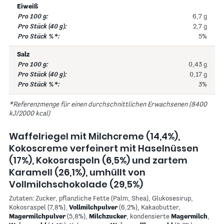
Eiweiß
6,7 g
2,7 g
5%
Salz
0,43 g
0,17 g
3%
*Referenzmenge für einen durchschnittlichen Erwachsenen (8400
kJ/2000 kcal)
Waffelriegel mit Milchcreme (14,4%),
Kokoscreme verfeinert mit Haselnüssen
(17%), Kokosraspeln (6,5%) und zartem
Karamell (26,1%), umhüllt von
Vollmilchschokolade (29,5%)
Zutaten: Zucker, pflanzliche Fette (Palm, Shea), Glukosesirup,
Kokosraspel (7,8%),
Vollmilchpulver
(6,2%), Kakaobutter,
Magermilchpulver
(5,8%),
Milchzucker
, kondensierte
Magermilch
,