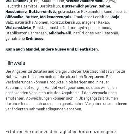
Weizenmehl
(4,1%), Kakaomasse,
Weizenvollkornmehl
(2,2%),
Feuchthaltemittel Sorbitsirup,
Buttermilchpulver
,
Sahne
,
Haselnüsse
,
Butterreinfett
, getrocknete Kokosmilch, kondensierte
Süßmolke
,
Butter
,
Molkenerzeugnis
, Emulgator Lecithine (
Soja
),
Salz, natürliche Aromen, Rohrzuckersirup, magerer Kakao,
Weizenstärke
, Backtriebmittel Natriumhydrogencarbonat,
Stabilisator Carrageen,
Milcheiweiß
, natürliches Vanillearoma,
gemahlene
Erdnüsse
.
Kann auch Mandel, andere Nüsse und Ei enthalten.
Hinweis
Die Angaben zu Zutaten und die gerundeten Durchschnittswerte zu
Nährwerten beziehen sich auf die aktuellen Rezepturen. Bei
Veränderungen können Produkte in bisheriger und in neuer
Zusammensetzung im Handel verfügbar sein, so dass wir einen
ergänzenden Vergleich mit den Angaben auf den Verpackungen
empfehlen. Abweichungen können sich in Übergangszeiträumen
darüber hinaus auch aus neuen gesetzlichen Vorgaben oder anderen
veränderten Rahmenbedingungen ergeben.
Erfahren Sie mehr zu den täglichen Referenzmengen