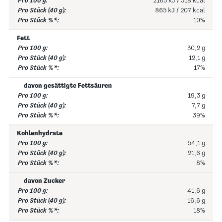
2163 kJ / 518 kcal
865 kJ / 207 kcal
10%
Fett
30,2 g
12,1 g
17%
davon gesättigte Fettsäuren
19,3 g
7,7 g
39%
Kohlenhydrate
54,1 g
21,6 g
8%
davon Zucker
41,6 g
16,6 g
18%