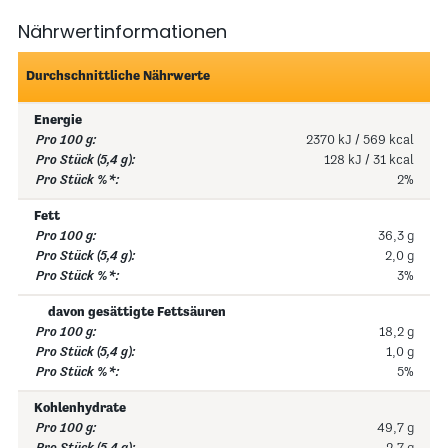
Nährwertinformationen
Durchschnittliche Nährwerte
Energie
2370 kJ / 569 kcal
128 kJ / 31 kcal
2%
Fett
36,3 g
2,0 g
3%
davon gesättigte Fettsäuren
18,2 g
1,0 g
5%
Kohlenhydrate
49,7 g