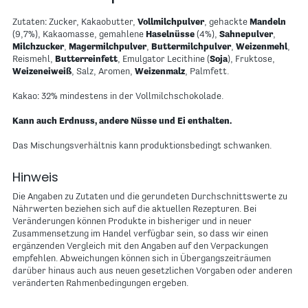
Zutaten: Zucker, Kakaobutter,
Vollmilchpulver
, gehackte
Mandeln
(9,7%), Kakaomasse, gemahlene
Haselnüsse
(4%),
Sahnepulver
,
Milchzucker
,
Magermilchpulver
,
Buttermilchpulver
,
Weizenmehl
,
Reismehl,
Butterreinfett
, Emulgator Lecithine (
Soja
), Fruktose,
Weizeneiweiß
, Salz, Aromen,
Weizenmalz
, Palmfett.
Kakao: 32% mindestens in der Vollmilchschokolade.
Kann auch Erdnuss, andere Nüsse und Ei enthalten.
Das Mischungsverhältnis kann produktionsbedingt schwanken.
Hinweis
Die Angaben zu Zutaten und die gerundeten Durchschnittswerte zu
Nährwerten beziehen sich auf die aktuellen Rezepturen. Bei
Veränderungen können Produkte in bisheriger und in neuer
Zusammensetzung im Handel verfügbar sein, so dass wir einen
ergänzenden Vergleich mit den Angaben auf den Verpackungen
empfehlen. Abweichungen können sich in Übergangszeiträumen
darüber hinaus auch aus neuen gesetzlichen Vorgaben oder anderen
veränderten Rahmenbedingungen ergeben.