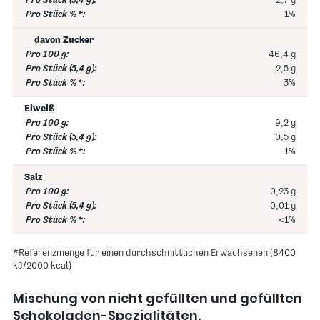
2,7 g
1%
davon Zucker
46,4 g
2,5 g
3%
Eiweiß
9,2 g
0,5 g
1%
Salz
0,23 g
0,01 g
<1%
*Referenzmenge für einen durchschnittlichen Erwachsenen (8400
kJ/2000 kcal)
Mischung von nicht gefüllten und gefüllten
Schokoladen-Spezialitäten.