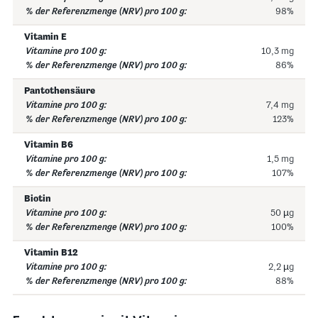
98%
Vitamin E
10,3 mg
86%
Pantothensäure
7,4 mg
123%
Vitamin B6
1,5 mg
107%
Biotin
50 µg
100%
Vitamin B12
2,2 µg
88%