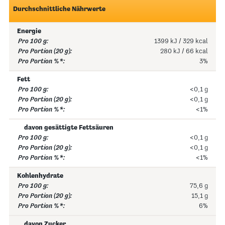
Durchschnittliche Nährwerte
Energie
1399 kJ / 329 kcal
280 kJ / 66 kcal
3%
Fett
<0,1 g
<0,1 g
<1%
davon gesättigte Fettsäuren
<0,1 g
<0,1 g
<1%
Kohlenhydrate
75,6 g
15,1 g
6%
davon Zucker