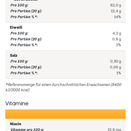
62,0 g
12,4 g
14%
Eiweiß
4,2 g
0,8 g
2%
Salz
0,30 g
0,06 g
1%
*Referenzmenge für einen durchschnittlichen Erwachsenen (8400
kJ/2000 kcal)
Vitamine
Niacin
15,6 mg