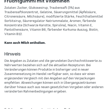
Fruchtgummi mit Vitaminen
Zutaten: Zucker, Glukosesirup, Traubensaft (5%) aus
Traubensaftkonzentrat, Gelatine, Säuerungsmittel (Äpfelsäure,
Citronensäure, Milchsäure), modifizierte Stärke, Feuchthaltemittel
Sorbitsirup, Säureregulator Natriummalate, Aromen, färbende
Konzentrate (Schwarze Karotte, Spirulina), Niacin, Vitamin E,
Pantothensäure, Vitamin B6, färbender Kurkuma-Auszug, Biotin,
Vitamin B12.
Kann auch Milch enthalten.
Hinweis
Die Angaben zu Zutaten und die gerundeten Durchschnittswerte zu
Nährwerten beziehen sich auf die aktuellen Rezepturen. Bei
Veränderungen können Produkte in bisheriger und in neuer
Zusammensetzung im Handel verfügbar sein, so dass wir einen
ergänzenden Vergleich mit den Angaben auf den Verpackungen
empfehlen. Abweichungen können sich in Übergangszeiträumen
darüber hinaus auch aus neuen gesetzlichen Vorgaben oder anderen
veränderten Rahmenbedingungen ergeben.