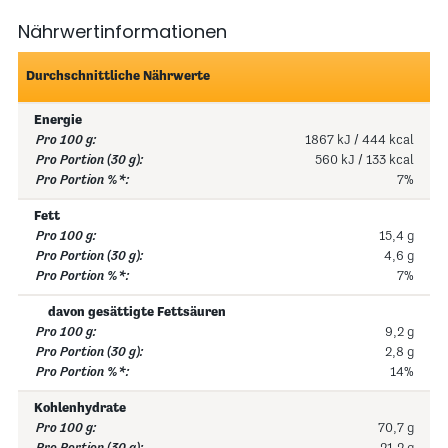
Nährwertinformationen
Durchschnittliche Nährwerte
Energie
1867 kJ / 444 kcal
560 kJ / 133 kcal
7%
Fett
15,4 g
4,6 g
7%
davon gesättigte Fettsäuren
9,2 g
2,8 g
14%
Kohlenhydrate
70,7 g