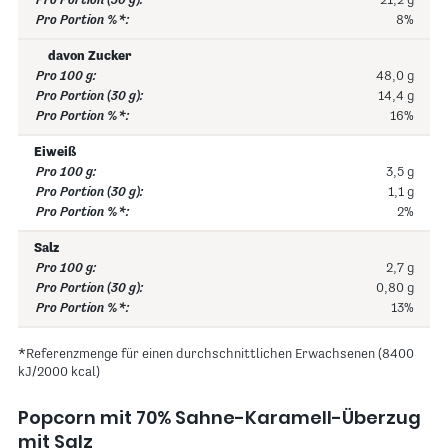
21,2 g
8%
davon Zucker
48,0 g
14,4 g
16%
Eiweiß
3,5 g
1,1 g
2%
Salz
2,7 g
0,80 g
13%
*Referenzmenge für einen durchschnittlichen Erwachsenen (8400
kJ/2000 kcal)
Popcorn mit 70% Sahne-Karamell-Überzug
mit Salz